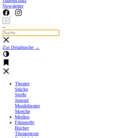
Datenschutz
Newsletter
↑
--
Zur Detailsuche →
Theater
Stücke
Stoffe
Jugend
Musiktheater
Sketche
Medien
Filmstoffe
Bücher
Theatertexte