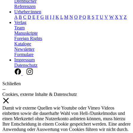
Drehbücher
Referenzen
Urheber:innen
A
B
C
D
E
F
G
H
I
J
K
L
M
N
O
P
Q
R
S
T
U
V
W
X
Y
Z
Verlag
Team
Manuskripte
Foreign Rights
Kataloge
Newsletter
Formulare
Impressum
Datenschutz
Schließen
--
Cookies, externe Inhalte & Datenschutz
Damit wir externe Quellen wie Youtube oder Vimeo Videos
einbetten sowie die dauerhafte Wahl von Hell-/Dunkelmodus und
einen Merkzettel ohne Nutzerkonto anbieten können, muss hierzu
Ihre Entscheidung in einem Cookie gespeichert werden. Eine andere
Anwendung oder Auswertung von Cookies führen wir nicht durch.