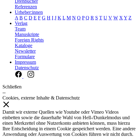
Drehbücher
Referenzen
Urheber:innen
A
B
C
D
E
F
G
H
I
J
K
L
M
N
O
P
Q
R
S
T
U
V
W
X
Y
Z
Verlag
Team
Manuskripte
Foreign Rights
Kataloge
Newsletter
Formulare
Impressum
Datenschutz
Schließen
--
Cookies, externe Inhalte & Datenschutz
Damit wir externe Quellen wie Youtube oder Vimeo Videos
einbetten sowie die dauerhafte Wahl von Hell-/Dunkelmodus und
einen Merkzettel ohne Nutzerkonto anbieten können, muss hierzu
Ihre Entscheidung in einem Cookie gespeichert werden. Eine andere
Anwendung oder Auswertung von Cookies führen wir nicht durch.