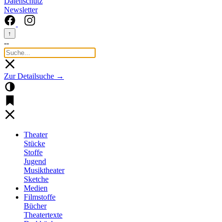
Datenschutz
Newsletter
↑
--
Zur Detailsuche →
Theater
Stücke
Stoffe
Jugend
Musiktheater
Sketche
Medien
Filmstoffe
Bücher
Theatertexte