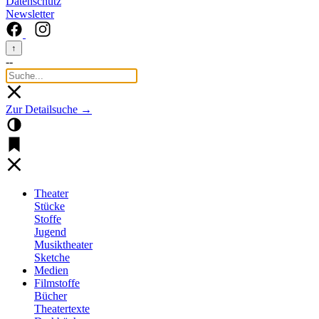
Datenschutz
Newsletter
↑
--
Zur Detailsuche →
Theater
Stücke
Stoffe
Jugend
Musiktheater
Sketche
Medien
Filmstoffe
Bücher
Theatertexte