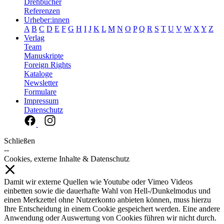
Drehbücher
Referenzen
Urheber:innen
A
B
C
D
E
F
G
H
I
J
K
L
M
N
O
P
Q
R
S
T
U
V
W
X
Y
Z
Verlag
Team
Manuskripte
Foreign Rights
Kataloge
Newsletter
Formulare
Impressum
Datenschutz
Schließen
--
Cookies, externe Inhalte & Datenschutz
Damit wir externe Quellen wie Youtube oder Vimeo Videos
einbetten sowie die dauerhafte Wahl von Hell-/Dunkelmodus und
einen Merkzettel ohne Nutzerkonto anbieten können, muss hierzu
Ihre Entscheidung in einem Cookie gespeichert werden. Eine andere
Anwendung oder Auswertung von Cookies führen wir nicht durch.