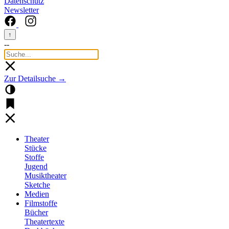
Datenschutz
Newsletter
↑
--
Zur Detailsuche →
Theater
Stücke
Stoffe
Jugend
Musiktheater
Sketche
Medien
Filmstoffe
Bücher
Theatertexte