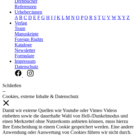
Drehbücher
Referenzen
Urheber:innen
A
B
C
D
E
F
G
H
I
J
K
L
M
N
O
P
Q
R
S
T
U
V
W
X
Y
Z
Verlag
Team
Manuskripte
Foreign Rights
Kataloge
Newsletter
Formulare
Impressum
Datenschutz
Schließen
--
Cookies, externe Inhalte & Datenschutz
Damit wir externe Quellen wie Youtube oder Vimeo Videos
einbetten sowie die dauerhafte Wahl von Hell-/Dunkelmodus und
einen Merkzettel ohne Nutzerkonto anbieten können, muss hierzu
Ihre Entscheidung in einem Cookie gespeichert werden. Eine andere
Anwendung oder Auswertung von Cookies führen wir nicht durch.