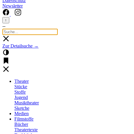
Datenschutz
Newsletter
↑
--
Zur Detailsuche →
Theater
Stücke
Stoffe
Jugend
Musiktheater
Sketche
Medien
Filmstoffe
Bücher
Theatertexte