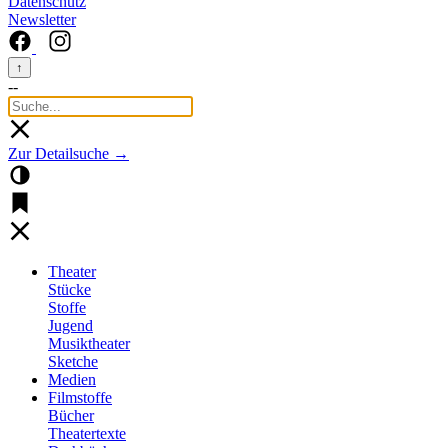
Datenschutz
Newsletter
↑
--
Zur Detailsuche →
Theater
Stücke
Stoffe
Jugend
Musiktheater
Sketche
Medien
Filmstoffe
Bücher
Theatertexte