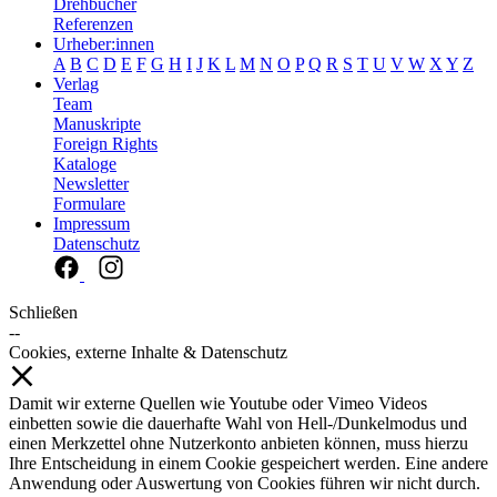
Drehbücher
Referenzen
Urheber:innen
A
B
C
D
E
F
G
H
I
J
K
L
M
N
O
P
Q
R
S
T
U
V
W
X
Y
Z
Verlag
Team
Manuskripte
Foreign Rights
Kataloge
Newsletter
Formulare
Impressum
Datenschutz
Schließen
--
Cookies, externe Inhalte & Datenschutz
Damit wir externe Quellen wie Youtube oder Vimeo Videos
einbetten sowie die dauerhafte Wahl von Hell-/Dunkelmodus und
einen Merkzettel ohne Nutzerkonto anbieten können, muss hierzu
Ihre Entscheidung in einem Cookie gespeichert werden. Eine andere
Anwendung oder Auswertung von Cookies führen wir nicht durch.