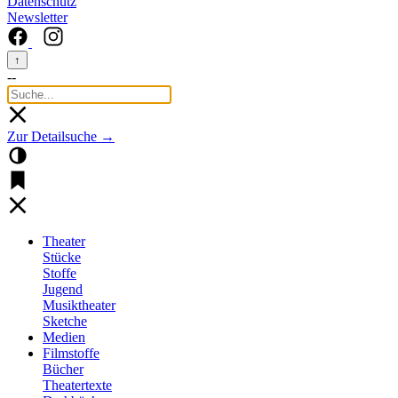
Datenschutz
Newsletter
↑
--
Zur Detailsuche →
Theater
Stücke
Stoffe
Jugend
Musiktheater
Sketche
Medien
Filmstoffe
Bücher
Theatertexte