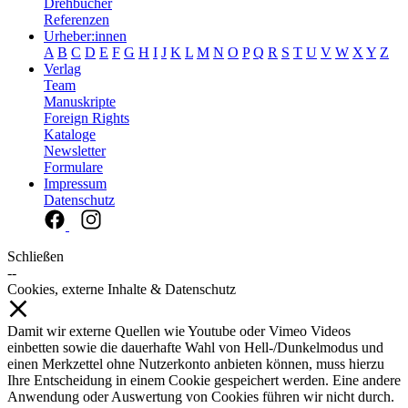
Drehbücher
Referenzen
Urheber:innen
A
B
C
D
E
F
G
H
I
J
K
L
M
N
O
P
Q
R
S
T
U
V
W
X
Y
Z
Verlag
Team
Manuskripte
Foreign Rights
Kataloge
Newsletter
Formulare
Impressum
Datenschutz
Schließen
--
Cookies, externe Inhalte & Datenschutz
Damit wir externe Quellen wie Youtube oder Vimeo Videos
einbetten sowie die dauerhafte Wahl von Hell-/Dunkelmodus und
einen Merkzettel ohne Nutzerkonto anbieten können, muss hierzu
Ihre Entscheidung in einem Cookie gespeichert werden. Eine andere
Anwendung oder Auswertung von Cookies führen wir nicht durch.