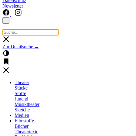
Datenschutz
Newsletter
↑
--
Zur Detailsuche →
Theater
Stücke
Stoffe
Jugend
Musiktheater
Sketche
Medien
Filmstoffe
Bücher
Theatertexte