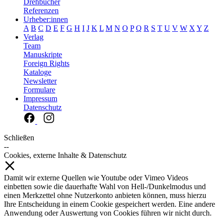
Drehbücher
Referenzen
Urheber:innen
A
B
C
D
E
F
G
H
I
J
K
L
M
N
O
P
Q
R
S
T
U
V
W
X
Y
Z
Verlag
Team
Manuskripte
Foreign Rights
Kataloge
Newsletter
Formulare
Impressum
Datenschutz
Schließen
--
Cookies, externe Inhalte & Datenschutz
Damit wir externe Quellen wie Youtube oder Vimeo Videos
einbetten sowie die dauerhafte Wahl von Hell-/Dunkelmodus und
einen Merkzettel ohne Nutzerkonto anbieten können, muss hierzu
Ihre Entscheidung in einem Cookie gespeichert werden. Eine andere
Anwendung oder Auswertung von Cookies führen wir nicht durch.