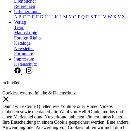
Drehbücher
Referenzen
Urheber:innen
A
B
C
D
E
F
G
H
I
J
K
L
M
N
O
P
Q
R
S
T
U
V
W
X
Y
Z
Verlag
Team
Manuskripte
Foreign Rights
Kataloge
Newsletter
Formulare
Impressum
Datenschutz
Schließen
--
Cookies, externe Inhalte & Datenschutz
Damit wir externe Quellen wie Youtube oder Vimeo Videos
einbetten sowie die dauerhafte Wahl von Hell-/Dunkelmodus und
einen Merkzettel ohne Nutzerkonto anbieten können, muss hierzu
Ihre Entscheidung in einem Cookie gespeichert werden. Eine andere
Anwendung oder Auswertung von Cookies führen wir nicht durch.