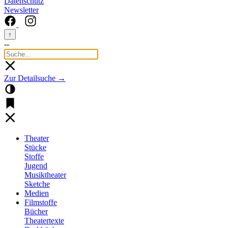
Datenschutz
Newsletter
↑
--
Zur Detailsuche →
Theater
Stücke
Stoffe
Jugend
Musiktheater
Sketche
Medien
Filmstoffe
Bücher
Theatertexte