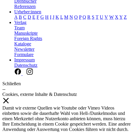
Drehbücher
Referenzen
Urheber:innen
A
B
C
D
E
F
G
H
I
J
K
L
M
N
O
P
Q
R
S
T
U
V
W
X
Y
Z
Verlag
Team
Manuskripte
Foreign Rights
Kataloge
Newsletter
Formulare
Impressum
Datenschutz
Schließen
--
Cookies, externe Inhalte & Datenschutz
Damit wir externe Quellen wie Youtube oder Vimeo Videos
einbetten sowie die dauerhafte Wahl von Hell-/Dunkelmodus und
einen Merkzettel ohne Nutzerkonto anbieten können, muss hierzu
Ihre Entscheidung in einem Cookie gespeichert werden. Eine andere
Anwendung oder Auswertung von Cookies führen wir nicht durch.