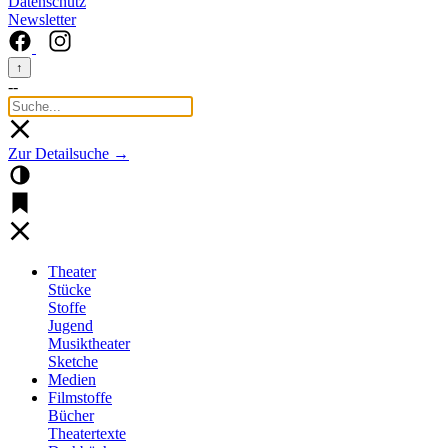
Datenschutz
Newsletter
↑
--
Zur Detailsuche →
Theater
Stücke
Stoffe
Jugend
Musiktheater
Sketche
Medien
Filmstoffe
Bücher
Theatertexte