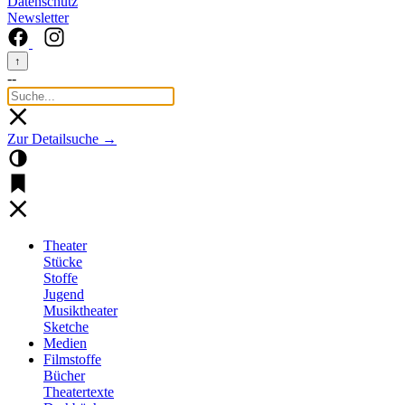
Datenschutz
Newsletter
↑
--
Zur Detailsuche →
Theater
Stücke
Stoffe
Jugend
Musiktheater
Sketche
Medien
Filmstoffe
Bücher
Theatertexte