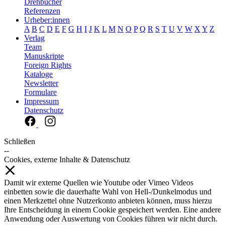
Drehbücher
Referenzen
Urheber:innen
A
B
C
D
E
F
G
H
I
J
K
L
M
N
O
P
Q
R
S
T
U
V
W
X
Y
Z
Verlag
Team
Manuskripte
Foreign Rights
Kataloge
Newsletter
Formulare
Impressum
Datenschutz
Schließen
--
Cookies, externe Inhalte & Datenschutz
Damit wir externe Quellen wie Youtube oder Vimeo Videos
einbetten sowie die dauerhafte Wahl von Hell-/Dunkelmodus und
einen Merkzettel ohne Nutzerkonto anbieten können, muss hierzu
Ihre Entscheidung in einem Cookie gespeichert werden. Eine andere
Anwendung oder Auswertung von Cookies führen wir nicht durch.