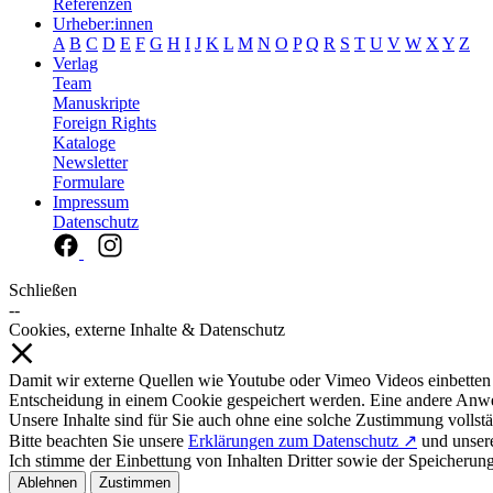
Referenzen
Urheber:innen
A
B
C
D
E
F
G
H
I
J
K
L
M
N
O
P
Q
R
S
T
U
V
W
X
Y
Z
Verlag
Team
Manuskripte
Foreign Rights
Kataloge
Newsletter
Formulare
Impressum
Datenschutz
Schließen
--
Cookies, externe Inhalte & Datenschutz
Damit wir externe Quellen wie Youtube oder Vimeo Videos einbetten
Entscheidung in einem Cookie gespeichert werden. Eine andere Anw
Unsere Inhalte sind für Sie auch ohne eine solche Zustimmung vollstä
Bitte beachten Sie unsere
Erklärungen zum Datenschutz ↗
und unse
Ich stimme der Einbettung von Inhalten Dritter sowie der Speicherun
Ablehnen
Zustimmen