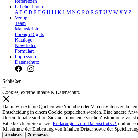
Referenzen
Urheber:innen
A
B
C
D
E
F
G
H
I
J
K
L
M
N
O
P
Q
R
S
T
U
V
W
X
Y
Z
Verlag
Team
Manuskripte
Foreign Rights
Kataloge
Newsletter
Formulare
Impressum
Datenschutz
Schließen
--
Cookies, externe Inhalte & Datenschutz
Damit wir externe Quellen wie Youtube oder Vimeo Videos einbetten
Entscheidung in einem Cookie gespeichert werden. Eine andere Anw
Unsere Inhalte sind für Sie auch ohne eine solche Zustimmung vollstä
Bitte beachten Sie unsere
Erklärungen zum Datenschutz ↗
und unse
Ich stimme der Einbettung von Inhalten Dritter sowie der Speicherun
Ablehnen
Zustimmen