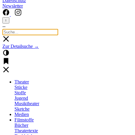
Datenschutz
Newsletter
↑
--
Zur Detailsuche →
Theater
Stücke
Stoffe
Jugend
Musiktheater
Sketche
Medien
Filmstoffe
Bücher
Theatertexte