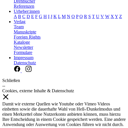
Drehbücher
Referenzen
Urheber:innen
A
B
C
D
E
F
G
H
I
J
K
L
M
N
O
P
Q
R
S
T
U
V
W
X
Y
Z
Verlag
Team
Manuskripte
Foreign Rights
Kataloge
Newsletter
Formulare
Impressum
Datenschutz
Schließen
--
Cookies, externe Inhalte & Datenschutz
Damit wir externe Quellen wie Youtube oder Vimeo Videos
einbetten sowie die dauerhafte Wahl von Hell-/Dunkelmodus und
einen Merkzettel ohne Nutzerkonto anbieten können, muss hierzu
Ihre Entscheidung in einem Cookie gespeichert werden. Eine andere
Anwendung oder Auswertung von Cookies führen wir nicht durch.