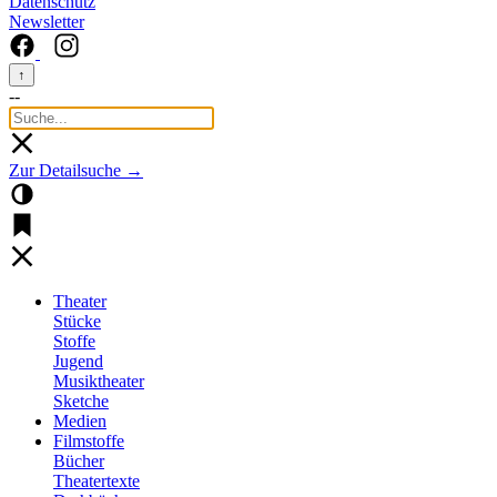
Datenschutz
Newsletter
↑
--
Zur Detailsuche →
Theater
Stücke
Stoffe
Jugend
Musiktheater
Sketche
Medien
Filmstoffe
Bücher
Theatertexte