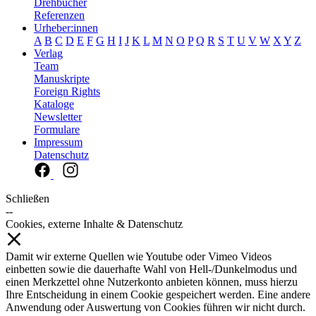
Drehbücher
Referenzen
Urheber:innen
A
B
C
D
E
F
G
H
I
J
K
L
M
N
O
P
Q
R
S
T
U
V
W
X
Y
Z
Verlag
Team
Manuskripte
Foreign Rights
Kataloge
Newsletter
Formulare
Impressum
Datenschutz
Schließen
--
Cookies, externe Inhalte & Datenschutz
Damit wir externe Quellen wie Youtube oder Vimeo Videos
einbetten sowie die dauerhafte Wahl von Hell-/Dunkelmodus und
einen Merkzettel ohne Nutzerkonto anbieten können, muss hierzu
Ihre Entscheidung in einem Cookie gespeichert werden. Eine andere
Anwendung oder Auswertung von Cookies führen wir nicht durch.