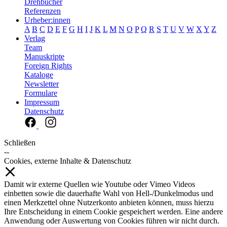
Drehbücher
Referenzen
Urheber:innen
A
B
C
D
E
F
G
H
I
J
K
L
M
N
O
P
Q
R
S
T
U
V
W
X
Y
Z
Verlag
Team
Manuskripte
Foreign Rights
Kataloge
Newsletter
Formulare
Impressum
Datenschutz
Schließen
--
Cookies, externe Inhalte & Datenschutz
Damit wir externe Quellen wie Youtube oder Vimeo Videos
einbetten sowie die dauerhafte Wahl von Hell-/Dunkelmodus und
einen Merkzettel ohne Nutzerkonto anbieten können, muss hierzu
Ihre Entscheidung in einem Cookie gespeichert werden. Eine andere
Anwendung oder Auswertung von Cookies führen wir nicht durch.