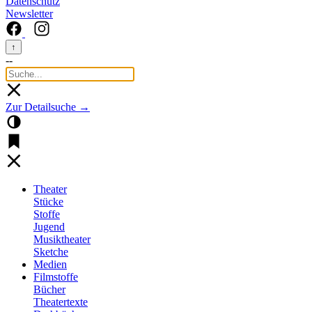
Datenschutz
Newsletter
↑
--
Zur Detailsuche →
Theater
Stücke
Stoffe
Jugend
Musiktheater
Sketche
Medien
Filmstoffe
Bücher
Theatertexte