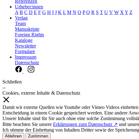
Referenzen
Urheber:innen
A
B
C
D
E
F
G
H
I
J
K
L
M
N
O
P
Q
R
S
T
U
V
W
X
Y
Z
Verlag
Team
Manuskripte
Foreign Rights
Kataloge
Newsletter
Formulare
Impressum
Datenschutz
Schließen
--
Cookies, externe Inhalte & Datenschutz
Damit wir externe Quellen wie Youtube oder Vimeo Videos einbetten
Entscheidung in einem Cookie gespeichert werden. Eine andere Anw
Unsere Inhalte sind für Sie auch ohne eine solche Zustimmung vollstä
Bitte beachten Sie unsere
Erklärungen zum Datenschutz ↗
und unse
Ich stimme der Einbettung von Inhalten Dritter sowie der Speicherun
Ablehnen
Zustimmen