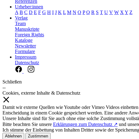
Referenzen
Urheber:innen
A
B
C
D
E
F
G
H
I
J
K
L
M
N
O
P
Q
R
S
T
U
V
W
X
Y
Z
Verlag
Team
Manuskripte
Foreign Rights
Kataloge
Newsletter
Formulare
Impressum
Datenschutz
Schließen
--
Cookies, externe Inhalte & Datenschutz
Damit wir externe Quellen wie Youtube oder Vimeo Videos einbetten
Entscheidung in einem Cookie gespeichert werden. Eine andere Anw
Unsere Inhalte sind für Sie auch ohne eine solche Zustimmung vollstä
Bitte beachten Sie unsere
Erklärungen zum Datenschutz ↗
und unse
Ich stimme der Einbettung von Inhalten Dritter sowie der Speicherun
Ablehnen
Zustimmen