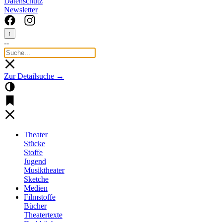
Datenschutz
Newsletter
↑
--
Zur Detailsuche →
Theater
Stücke
Stoffe
Jugend
Musiktheater
Sketche
Medien
Filmstoffe
Bücher
Theatertexte