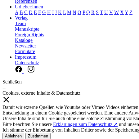
Referenzen
Urheber:innen
A
B
C
D
E
F
G
H
I
J
K
L
M
N
O
P
Q
R
S
T
U
V
W
X
Y
Z
Verlag
Team
Manuskripte
Foreign Rights
Kataloge
Newsletter
Formulare
Impressum
Datenschutz
Schließen
--
Cookies, externe Inhalte & Datenschutz
Damit wir externe Quellen wie Youtube oder Vimeo Videos einbetten
Entscheidung in einem Cookie gespeichert werden. Eine andere Anw
Unsere Inhalte sind für Sie auch ohne eine solche Zustimmung vollstä
Bitte beachten Sie unsere
Erklärungen zum Datenschutz ↗
und unse
Ich stimme der Einbettung von Inhalten Dritter sowie der Speicherun
Ablehnen
Zustimmen