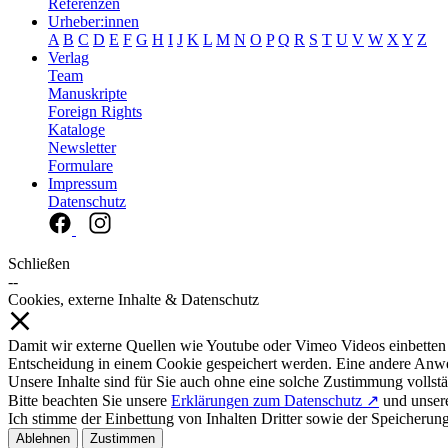
Referenzen
Urheber:innen
A
B
C
D
E
F
G
H
I
J
K
L
M
N
O
P
Q
R
S
T
U
V
W
X
Y
Z
Verlag
Team
Manuskripte
Foreign Rights
Kataloge
Newsletter
Formulare
Impressum
Datenschutz
Schließen
--
Cookies, externe Inhalte & Datenschutz
Damit wir externe Quellen wie Youtube oder Vimeo Videos einbetten
Entscheidung in einem Cookie gespeichert werden. Eine andere Anw
Unsere Inhalte sind für Sie auch ohne eine solche Zustimmung vollstä
Bitte beachten Sie unsere
Erklärungen zum Datenschutz ↗
und unse
Ich stimme der Einbettung von Inhalten Dritter sowie der Speicherun
Ablehnen
Zustimmen