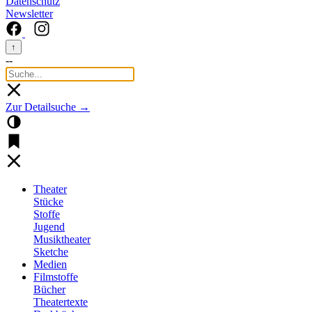
Datenschutz
Newsletter
↑
--
Zur Detailsuche →
Theater
Stücke
Stoffe
Jugend
Musiktheater
Sketche
Medien
Filmstoffe
Bücher
Theatertexte