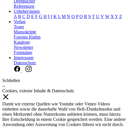
Drehbücher
Referenzen
Urheber:innen
A
B
C
D
E
F
G
H
I
J
K
L
M
N
O
P
Q
R
S
T
U
V
W
X
Y
Z
Verlag
Team
Manuskripte
Foreign Rights
Kataloge
Newsletter
Formulare
Impressum
Datenschutz
Schließen
--
Cookies, externe Inhalte & Datenschutz
Damit wir externe Quellen wie Youtube oder Vimeo Videos
einbetten sowie die dauerhafte Wahl von Hell-/Dunkelmodus und
einen Merkzettel ohne Nutzerkonto anbieten können, muss hierzu
Ihre Entscheidung in einem Cookie gespeichert werden. Eine andere
Anwendung oder Auswertung von Cookies führen wir nicht durch.