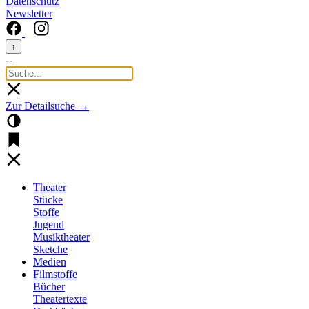
Datenschutz
Newsletter
↑
--
Zur Detailsuche →
Theater
Stücke
Stoffe
Jugend
Musiktheater
Sketche
Medien
Filmstoffe
Bücher
Theatertexte