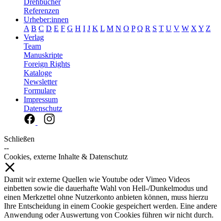
Drehbücher
Referenzen
Urheber:innen
A
B
C
D
E
F
G
H
I
J
K
L
M
N
O
P
Q
R
S
T
U
V
W
X
Y
Z
Verlag
Team
Manuskripte
Foreign Rights
Kataloge
Newsletter
Formulare
Impressum
Datenschutz
Schließen
--
Cookies, externe Inhalte & Datenschutz
Damit wir externe Quellen wie Youtube oder Vimeo Videos
einbetten sowie die dauerhafte Wahl von Hell-/Dunkelmodus und
einen Merkzettel ohne Nutzerkonto anbieten können, muss hierzu
Ihre Entscheidung in einem Cookie gespeichert werden. Eine andere
Anwendung oder Auswertung von Cookies führen wir nicht durch.