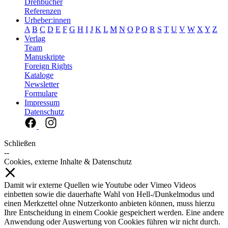
Drehbücher
Referenzen
Urheber:innen
A
B
C
D
E
F
G
H
I
J
K
L
M
N
O
P
Q
R
S
T
U
V
W
X
Y
Z
Verlag
Team
Manuskripte
Foreign Rights
Kataloge
Newsletter
Formulare
Impressum
Datenschutz
Schließen
--
Cookies, externe Inhalte & Datenschutz
Damit wir externe Quellen wie Youtube oder Vimeo Videos
einbetten sowie die dauerhafte Wahl von Hell-/Dunkelmodus und
einen Merkzettel ohne Nutzerkonto anbieten können, muss hierzu
Ihre Entscheidung in einem Cookie gespeichert werden. Eine andere
Anwendung oder Auswertung von Cookies führen wir nicht durch.