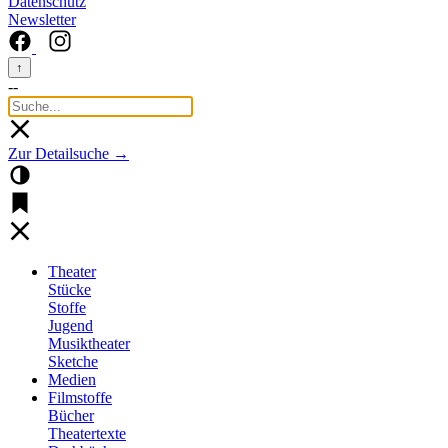
Datenschutz
Newsletter
↑
--
Zur Detailsuche →
Theater
Stücke
Stoffe
Jugend
Musiktheater
Sketche
Medien
Filmstoffe
Bücher
Theatertexte