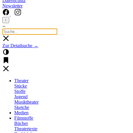
Datenschutz
Newsletter
↑
--
Zur Detailsuche →
Theater
Stücke
Stoffe
Jugend
Musiktheater
Sketche
Medien
Filmstoffe
Bücher
Theatertexte