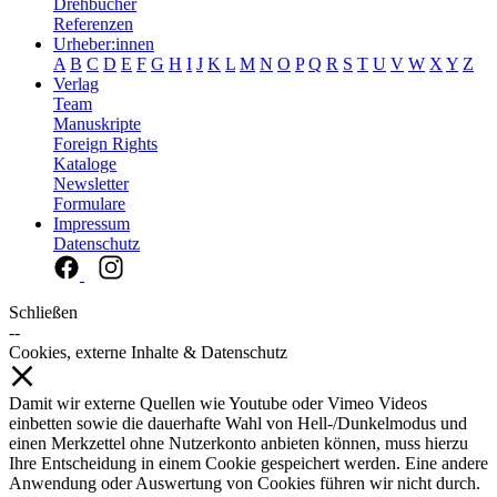
Drehbücher
Referenzen
Urheber:innen
A
B
C
D
E
F
G
H
I
J
K
L
M
N
O
P
Q
R
S
T
U
V
W
X
Y
Z
Verlag
Team
Manuskripte
Foreign Rights
Kataloge
Newsletter
Formulare
Impressum
Datenschutz
Schließen
--
Cookies, externe Inhalte & Datenschutz
Damit wir externe Quellen wie Youtube oder Vimeo Videos
einbetten sowie die dauerhafte Wahl von Hell-/Dunkelmodus und
einen Merkzettel ohne Nutzerkonto anbieten können, muss hierzu
Ihre Entscheidung in einem Cookie gespeichert werden. Eine andere
Anwendung oder Auswertung von Cookies führen wir nicht durch.