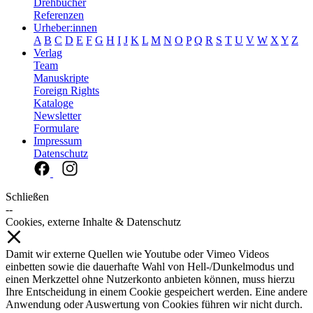
Drehbücher
Referenzen
Urheber:innen
A
B
C
D
E
F
G
H
I
J
K
L
M
N
O
P
Q
R
S
T
U
V
W
X
Y
Z
Verlag
Team
Manuskripte
Foreign Rights
Kataloge
Newsletter
Formulare
Impressum
Datenschutz
Schließen
--
Cookies, externe Inhalte & Datenschutz
Damit wir externe Quellen wie Youtube oder Vimeo Videos
einbetten sowie die dauerhafte Wahl von Hell-/Dunkelmodus und
einen Merkzettel ohne Nutzerkonto anbieten können, muss hierzu
Ihre Entscheidung in einem Cookie gespeichert werden. Eine andere
Anwendung oder Auswertung von Cookies führen wir nicht durch.