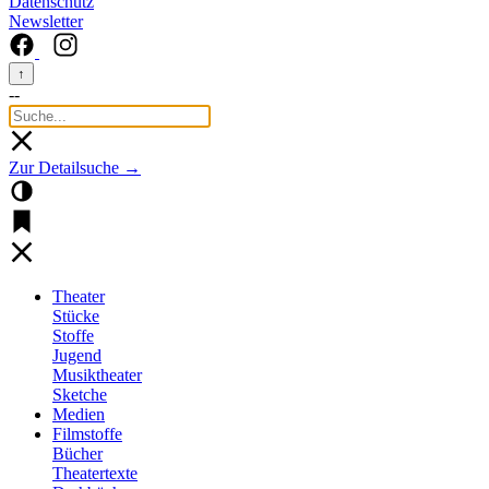
Datenschutz
Newsletter
↑
--
Zur Detailsuche →
Theater
Stücke
Stoffe
Jugend
Musiktheater
Sketche
Medien
Filmstoffe
Bücher
Theatertexte