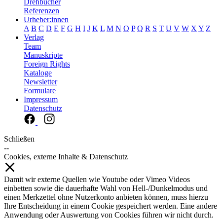
Drehbücher
Referenzen
Urheber:innen
A
B
C
D
E
F
G
H
I
J
K
L
M
N
O
P
Q
R
S
T
U
V
W
X
Y
Z
Verlag
Team
Manuskripte
Foreign Rights
Kataloge
Newsletter
Formulare
Impressum
Datenschutz
Schließen
--
Cookies, externe Inhalte & Datenschutz
Damit wir externe Quellen wie Youtube oder Vimeo Videos
einbetten sowie die dauerhafte Wahl von Hell-/Dunkelmodus und
einen Merkzettel ohne Nutzerkonto anbieten können, muss hierzu
Ihre Entscheidung in einem Cookie gespeichert werden. Eine andere
Anwendung oder Auswertung von Cookies führen wir nicht durch.