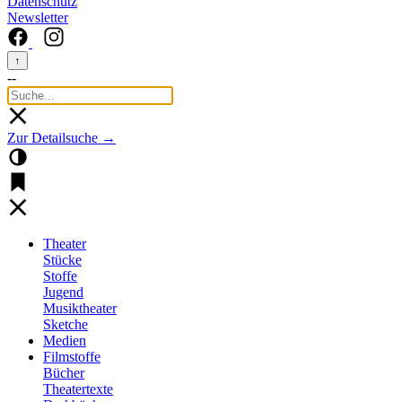
Datenschutz
Newsletter
↑
--
Zur Detailsuche →
Theater
Stücke
Stoffe
Jugend
Musiktheater
Sketche
Medien
Filmstoffe
Bücher
Theatertexte