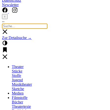
Datenschutz
Newsletter
↑
--
Zur Detailsuche →
Theater
Stücke
Stoffe
Jugend
Musiktheater
Sketche
Medien
Filmstoffe
Bücher
Theatertexte