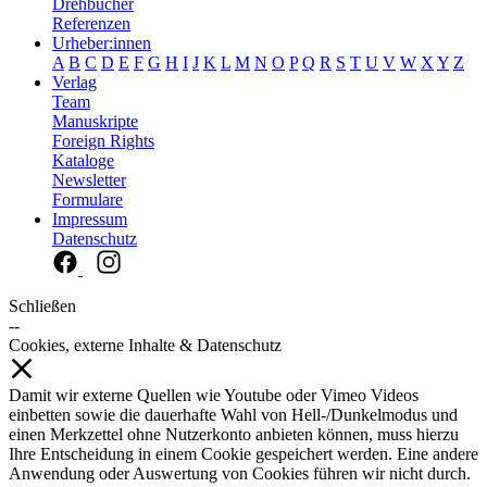
Drehbücher
Referenzen
Urheber:innen
A
B
C
D
E
F
G
H
I
J
K
L
M
N
O
P
Q
R
S
T
U
V
W
X
Y
Z
Verlag
Team
Manuskripte
Foreign Rights
Kataloge
Newsletter
Formulare
Impressum
Datenschutz
Schließen
--
Cookies, externe Inhalte & Datenschutz
Damit wir externe Quellen wie Youtube oder Vimeo Videos
einbetten sowie die dauerhafte Wahl von Hell-/Dunkelmodus und
einen Merkzettel ohne Nutzerkonto anbieten können, muss hierzu
Ihre Entscheidung in einem Cookie gespeichert werden. Eine andere
Anwendung oder Auswertung von Cookies führen wir nicht durch.