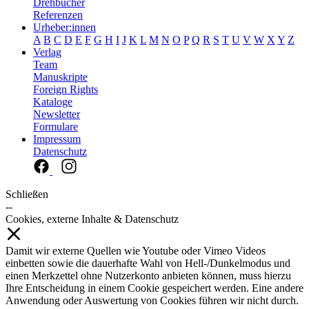
Drehbücher
Referenzen
Urheber:innen
A
B
C
D
E
F
G
H
I
J
K
L
M
N
O
P
Q
R
S
T
U
V
W
X
Y
Z
Verlag
Team
Manuskripte
Foreign Rights
Kataloge
Newsletter
Formulare
Impressum
Datenschutz
Schließen
--
Cookies, externe Inhalte & Datenschutz
Damit wir externe Quellen wie Youtube oder Vimeo Videos
einbetten sowie die dauerhafte Wahl von Hell-/Dunkelmodus und
einen Merkzettel ohne Nutzerkonto anbieten können, muss hierzu
Ihre Entscheidung in einem Cookie gespeichert werden. Eine andere
Anwendung oder Auswertung von Cookies führen wir nicht durch.