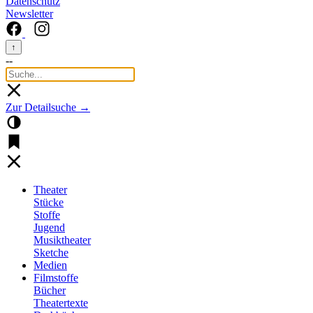
Datenschutz
Newsletter
↑
--
Zur Detailsuche →
Theater
Stücke
Stoffe
Jugend
Musiktheater
Sketche
Medien
Filmstoffe
Bücher
Theatertexte