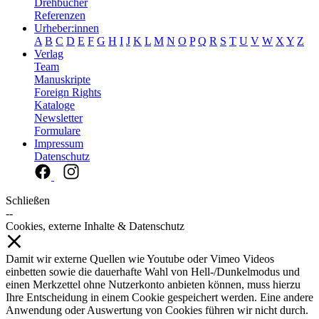
Drehbücher
Referenzen
Urheber:innen
A
B
C
D
E
F
G
H
I
J
K
L
M
N
O
P
Q
R
S
T
U
V
W
X
Y
Z
Verlag
Team
Manuskripte
Foreign Rights
Kataloge
Newsletter
Formulare
Impressum
Datenschutz
Schließen
--
Cookies, externe Inhalte & Datenschutz
Damit wir externe Quellen wie Youtube oder Vimeo Videos
einbetten sowie die dauerhafte Wahl von Hell-/Dunkelmodus und
einen Merkzettel ohne Nutzerkonto anbieten können, muss hierzu
Ihre Entscheidung in einem Cookie gespeichert werden. Eine andere
Anwendung oder Auswertung von Cookies führen wir nicht durch.