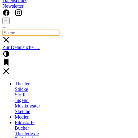
Datenschutz
Newsletter
↑
--
Zur Detailsuche →
Theater
Stücke
Stoffe
Jugend
Musiktheater
Sketche
Medien
Filmstoffe
Bücher
Theatertexte