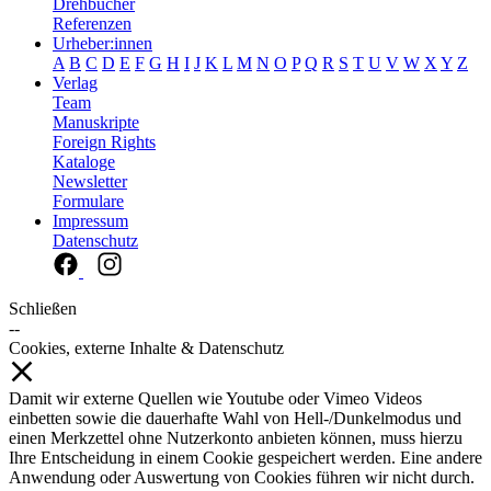
Drehbücher
Referenzen
Urheber:innen
A
B
C
D
E
F
G
H
I
J
K
L
M
N
O
P
Q
R
S
T
U
V
W
X
Y
Z
Verlag
Team
Manuskripte
Foreign Rights
Kataloge
Newsletter
Formulare
Impressum
Datenschutz
Schließen
--
Cookies, externe Inhalte & Datenschutz
Damit wir externe Quellen wie Youtube oder Vimeo Videos
einbetten sowie die dauerhafte Wahl von Hell-/Dunkelmodus und
einen Merkzettel ohne Nutzerkonto anbieten können, muss hierzu
Ihre Entscheidung in einem Cookie gespeichert werden. Eine andere
Anwendung oder Auswertung von Cookies führen wir nicht durch.