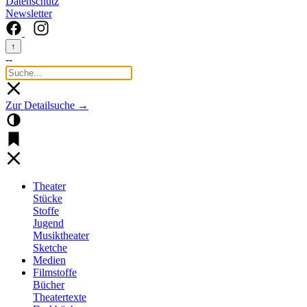
Datenschutz
Newsletter
↑
--
Zur Detailsuche →
Theater
Stücke
Stoffe
Jugend
Musiktheater
Sketche
Medien
Filmstoffe
Bücher
Theatertexte