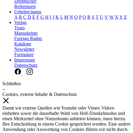
Drehbücher
Referenzen
Urheber:innen
A
B
C
D
E
F
G
H
I
J
K
L
M
N
O
P
Q
R
S
T
U
V
W
X
Y
Z
Verlag
Team
Manuskripte
Foreign Rights
Kataloge
Newsletter
Formulare
Impressum
Datenschutz
Schließen
--
Cookies, externe Inhalte & Datenschutz
Damit wir externe Quellen wie Youtube oder Vimeo Videos
einbetten sowie die dauerhafte Wahl von Hell-/Dunkelmodus und
einen Merkzettel ohne Nutzerkonto anbieten können, muss hierzu
Ihre Entscheidung in einem Cookie gespeichert werden. Eine andere
Anwendung oder Auswertung von Cookies führen wir nicht durch.