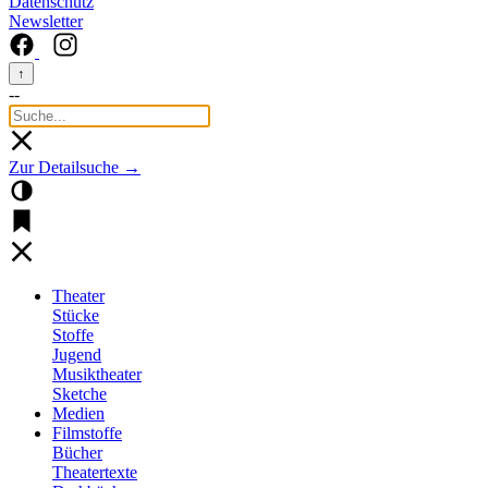
Datenschutz
Newsletter
↑
--
Zur Detailsuche →
Theater
Stücke
Stoffe
Jugend
Musiktheater
Sketche
Medien
Filmstoffe
Bücher
Theatertexte