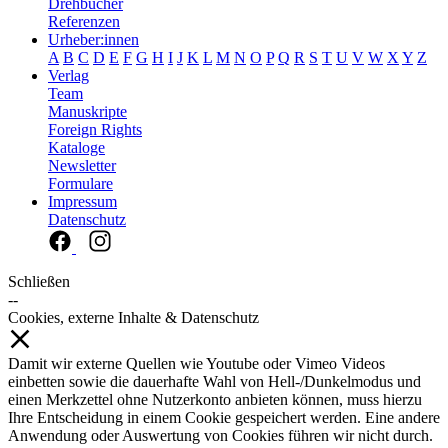
Drehbücher
Referenzen
Urheber:innen
A
B
C
D
E
F
G
H
I
J
K
L
M
N
O
P
Q
R
S
T
U
V
W
X
Y
Z
Verlag
Team
Manuskripte
Foreign Rights
Kataloge
Newsletter
Formulare
Impressum
Datenschutz
Schließen
--
Cookies, externe Inhalte & Datenschutz
Damit wir externe Quellen wie Youtube oder Vimeo Videos
einbetten sowie die dauerhafte Wahl von Hell-/Dunkelmodus und
einen Merkzettel ohne Nutzerkonto anbieten können, muss hierzu
Ihre Entscheidung in einem Cookie gespeichert werden. Eine andere
Anwendung oder Auswertung von Cookies führen wir nicht durch.