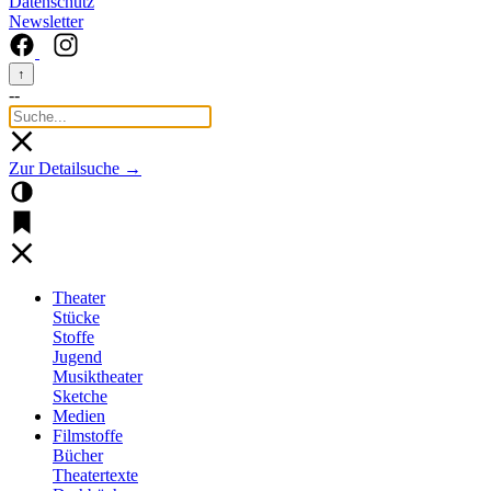
Datenschutz
Newsletter
↑
--
Zur Detailsuche →
Theater
Stücke
Stoffe
Jugend
Musiktheater
Sketche
Medien
Filmstoffe
Bücher
Theatertexte