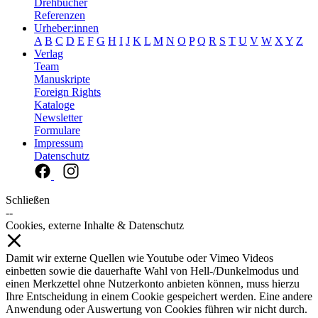
Drehbücher
Referenzen
Urheber:innen
A
B
C
D
E
F
G
H
I
J
K
L
M
N
O
P
Q
R
S
T
U
V
W
X
Y
Z
Verlag
Team
Manuskripte
Foreign Rights
Kataloge
Newsletter
Formulare
Impressum
Datenschutz
Schließen
--
Cookies, externe Inhalte & Datenschutz
Damit wir externe Quellen wie Youtube oder Vimeo Videos
einbetten sowie die dauerhafte Wahl von Hell-/Dunkelmodus und
einen Merkzettel ohne Nutzerkonto anbieten können, muss hierzu
Ihre Entscheidung in einem Cookie gespeichert werden. Eine andere
Anwendung oder Auswertung von Cookies führen wir nicht durch.