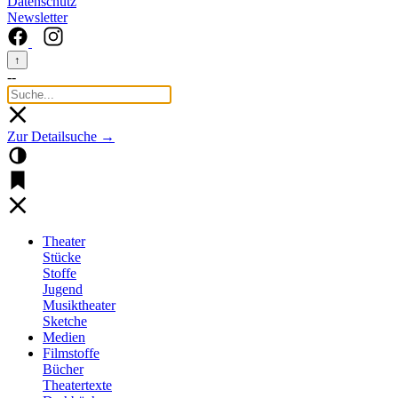
Datenschutz
Newsletter
↑
--
Zur Detailsuche →
Theater
Stücke
Stoffe
Jugend
Musiktheater
Sketche
Medien
Filmstoffe
Bücher
Theatertexte