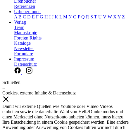
Drehbücher
Referenzen
Urheber:innen
A
B
C
D
E
F
G
H
I
J
K
L
M
N
O
P
Q
R
S
T
U
V
W
X
Y
Z
Verlag
Team
Manuskripte
Foreign Rights
Kataloge
Newsletter
Formulare
Impressum
Datenschutz
Schließen
--
Cookies, externe Inhalte & Datenschutz
Damit wir externe Quellen wie Youtube oder Vimeo Videos
einbetten sowie die dauerhafte Wahl von Hell-/Dunkelmodus und
einen Merkzettel ohne Nutzerkonto anbieten können, muss hierzu
Ihre Entscheidung in einem Cookie gespeichert werden. Eine andere
Anwendung oder Auswertung von Cookies führen wir nicht durch.