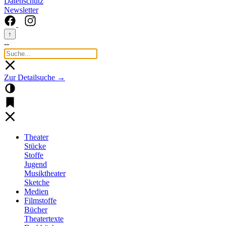
Datenschutz
Newsletter
↑
--
Zur Detailsuche →
Theater
Stücke
Stoffe
Jugend
Musiktheater
Sketche
Medien
Filmstoffe
Bücher
Theatertexte