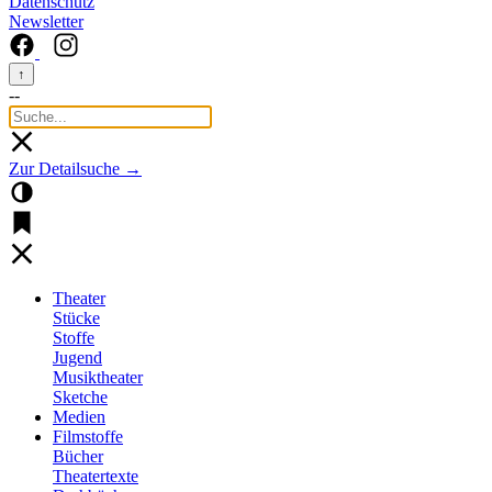
Datenschutz
Newsletter
↑
--
Zur Detailsuche →
Theater
Stücke
Stoffe
Jugend
Musiktheater
Sketche
Medien
Filmstoffe
Bücher
Theatertexte