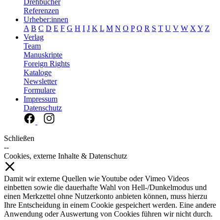
Drehbücher
Referenzen
Urheber:innen
A
B
C
D
E
F
G
H
I
J
K
L
M
N
O
P
Q
R
S
T
U
V
W
X
Y
Z
Verlag
Team
Manuskripte
Foreign Rights
Kataloge
Newsletter
Formulare
Impressum
Datenschutz
Schließen
--
Cookies, externe Inhalte & Datenschutz
Damit wir externe Quellen wie Youtube oder Vimeo Videos
einbetten sowie die dauerhafte Wahl von Hell-/Dunkelmodus und
einen Merkzettel ohne Nutzerkonto anbieten können, muss hierzu
Ihre Entscheidung in einem Cookie gespeichert werden. Eine andere
Anwendung oder Auswertung von Cookies führen wir nicht durch.