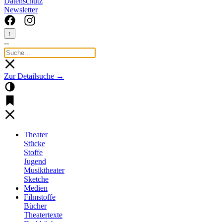
Datenschutz
Newsletter
↑
--
Zur Detailsuche →
Theater
Stücke
Stoffe
Jugend
Musiktheater
Sketche
Medien
Filmstoffe
Bücher
Theatertexte