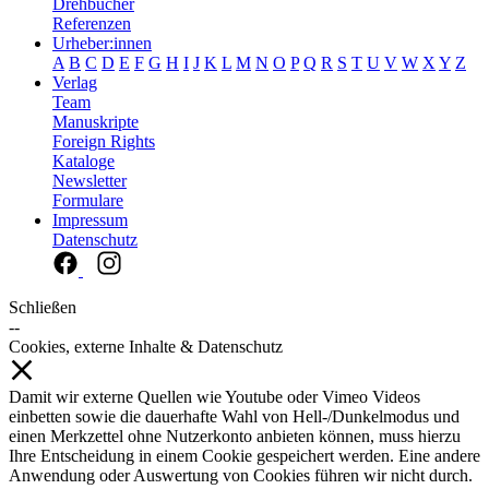
Drehbücher
Referenzen
Urheber:innen
A
B
C
D
E
F
G
H
I
J
K
L
M
N
O
P
Q
R
S
T
U
V
W
X
Y
Z
Verlag
Team
Manuskripte
Foreign Rights
Kataloge
Newsletter
Formulare
Impressum
Datenschutz
Schließen
--
Cookies, externe Inhalte & Datenschutz
Damit wir externe Quellen wie Youtube oder Vimeo Videos
einbetten sowie die dauerhafte Wahl von Hell-/Dunkelmodus und
einen Merkzettel ohne Nutzerkonto anbieten können, muss hierzu
Ihre Entscheidung in einem Cookie gespeichert werden. Eine andere
Anwendung oder Auswertung von Cookies führen wir nicht durch.