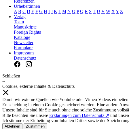
Referenzen
Urheber:innen
A
B
C
D
E
F
G
H
I
J
K
L
M
N
O
P
Q
R
S
T
U
V
W
X
Y
Z
Verlag
Team
Manuskripte
Foreign Rights
Kataloge
Newsletter
Formulare
Impressum
Datenschutz
Schließen
--
Cookies, externe Inhalte & Datenschutz
Damit wir externe Quellen wie Youtube oder Vimeo Videos einbetten
Entscheidung in einem Cookie gespeichert werden. Eine andere Anw
Unsere Inhalte sind für Sie auch ohne eine solche Zustimmung vollstä
Bitte beachten Sie unsere
Erklärungen zum Datenschutz ↗
und unse
Ich stimme der Einbettung von Inhalten Dritter sowie der Speicherun
Ablehnen
Zustimmen