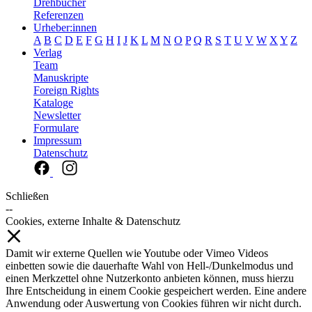
Drehbücher
Referenzen
Urheber:innen
A
B
C
D
E
F
G
H
I
J
K
L
M
N
O
P
Q
R
S
T
U
V
W
X
Y
Z
Verlag
Team
Manuskripte
Foreign Rights
Kataloge
Newsletter
Formulare
Impressum
Datenschutz
Schließen
--
Cookies, externe Inhalte & Datenschutz
Damit wir externe Quellen wie Youtube oder Vimeo Videos
einbetten sowie die dauerhafte Wahl von Hell-/Dunkelmodus und
einen Merkzettel ohne Nutzerkonto anbieten können, muss hierzu
Ihre Entscheidung in einem Cookie gespeichert werden. Eine andere
Anwendung oder Auswertung von Cookies führen wir nicht durch.