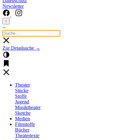
Datenschutz
Newsletter
↑
--
Zur Detailsuche →
Theater
Stücke
Stoffe
Jugend
Musiktheater
Sketche
Medien
Filmstoffe
Bücher
Theatertexte