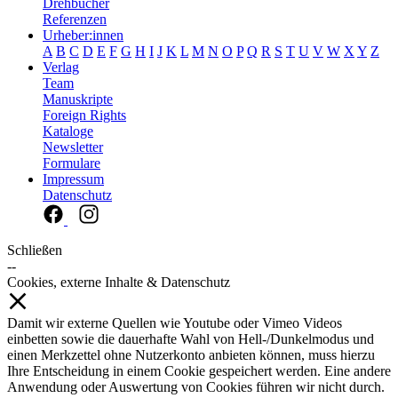
Drehbücher
Referenzen
Urheber:innen
A
B
C
D
E
F
G
H
I
J
K
L
M
N
O
P
Q
R
S
T
U
V
W
X
Y
Z
Verlag
Team
Manuskripte
Foreign Rights
Kataloge
Newsletter
Formulare
Impressum
Datenschutz
Schließen
--
Cookies, externe Inhalte & Datenschutz
Damit wir externe Quellen wie Youtube oder Vimeo Videos
einbetten sowie die dauerhafte Wahl von Hell-/Dunkelmodus und
einen Merkzettel ohne Nutzerkonto anbieten können, muss hierzu
Ihre Entscheidung in einem Cookie gespeichert werden. Eine andere
Anwendung oder Auswertung von Cookies führen wir nicht durch.