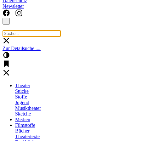
Datenschutz
Newsletter
↑
--
Zur Detailsuche →
Theater
Stücke
Stoffe
Jugend
Musiktheater
Sketche
Medien
Filmstoffe
Bücher
Theatertexte