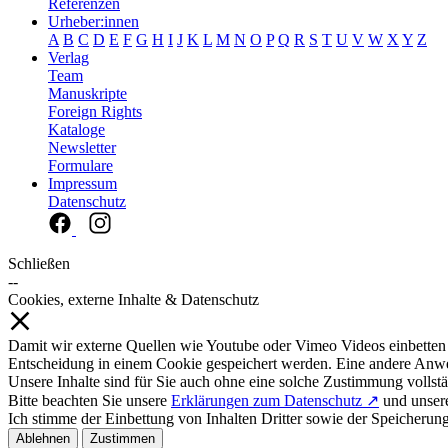
Referenzen
Urheber:innen
A
B
C
D
E
F
G
H
I
J
K
L
M
N
O
P
Q
R
S
T
U
V
W
X
Y
Z
Verlag
Team
Manuskripte
Foreign Rights
Kataloge
Newsletter
Formulare
Impressum
Datenschutz
Schließen
--
Cookies, externe Inhalte & Datenschutz
Damit wir externe Quellen wie Youtube oder Vimeo Videos einbetten
Entscheidung in einem Cookie gespeichert werden. Eine andere Anw
Unsere Inhalte sind für Sie auch ohne eine solche Zustimmung vollstä
Bitte beachten Sie unsere
Erklärungen zum Datenschutz ↗
und unse
Ich stimme der Einbettung von Inhalten Dritter sowie der Speicherun
Ablehnen
Zustimmen