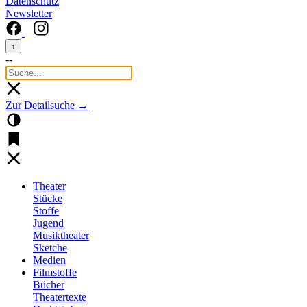
Datenschutz
Newsletter
↑
--
Zur Detailsuche →
Theater
Stücke
Stoffe
Jugend
Musiktheater
Sketche
Medien
Filmstoffe
Bücher
Theatertexte