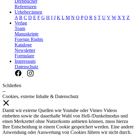
Drehbücher
Referenzen
Urheber:innen
A
B
C
D
E
F
G
H
I
J
K
L
M
N
O
P
Q
R
S
T
U
V
W
X
Y
Z
Verlag
Team
Manuskripte
Foreign Rights
Kataloge
Newsletter
Formulare
Impressum
Datenschutz
Schließen
--
Cookies, externe Inhalte & Datenschutz
Damit wir externe Quellen wie Youtube oder Vimeo Videos
einbetten sowie die dauerhafte Wahl von Hell-/Dunkelmodus und
einen Merkzettel ohne Nutzerkonto anbieten können, muss hierzu
Ihre Entscheidung in einem Cookie gespeichert werden. Eine andere
Anwendung oder Auswertung von Cookies führen wir nicht durch.