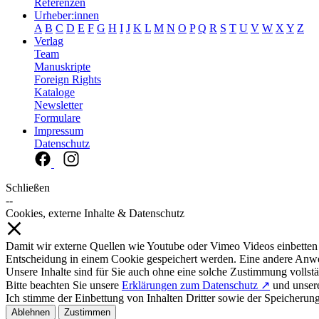
Referenzen
Urheber:innen
A
B
C
D
E
F
G
H
I
J
K
L
M
N
O
P
Q
R
S
T
U
V
W
X
Y
Z
Verlag
Team
Manuskripte
Foreign Rights
Kataloge
Newsletter
Formulare
Impressum
Datenschutz
Schließen
--
Cookies, externe Inhalte & Datenschutz
Damit wir externe Quellen wie Youtube oder Vimeo Videos einbetten
Entscheidung in einem Cookie gespeichert werden. Eine andere Anw
Unsere Inhalte sind für Sie auch ohne eine solche Zustimmung vollstä
Bitte beachten Sie unsere
Erklärungen zum Datenschutz ↗
und unse
Ich stimme der Einbettung von Inhalten Dritter sowie der Speicherun
Ablehnen
Zustimmen