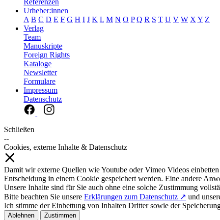
Referenzen
Urheber:innen
A
B
C
D
E
F
G
H
I
J
K
L
M
N
O
P
Q
R
S
T
U
V
W
X
Y
Z
Verlag
Team
Manuskripte
Foreign Rights
Kataloge
Newsletter
Formulare
Impressum
Datenschutz
Schließen
--
Cookies, externe Inhalte & Datenschutz
Damit wir externe Quellen wie Youtube oder Vimeo Videos einbetten
Entscheidung in einem Cookie gespeichert werden. Eine andere Anw
Unsere Inhalte sind für Sie auch ohne eine solche Zustimmung vollstä
Bitte beachten Sie unsere
Erklärungen zum Datenschutz ↗
und unse
Ich stimme der Einbettung von Inhalten Dritter sowie der Speicherun
Ablehnen
Zustimmen