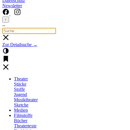
Datenschutz
Newsletter
↑
--
Zur Detailsuche →
Theater
Stücke
Stoffe
Jugend
Musiktheater
Sketche
Medien
Filmstoffe
Bücher
Theatertexte