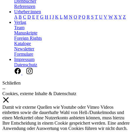
Drehbücher
Referenzen
Urheber:innen
A
B
C
D
E
F
G
H
I
J
K
L
M
N
O
P
Q
R
S
T
U
V
W
X
Y
Z
Verlag
Team
Manuskripte
Foreign Rights
Kataloge
Newsletter
Formulare
Impressum
Datenschutz
Schließen
--
Cookies, externe Inhalte & Datenschutz
Damit wir externe Quellen wie Youtube oder Vimeo Videos
einbetten sowie die dauerhafte Wahl von Hell-/Dunkelmodus und
einen Merkzettel ohne Nutzerkonto anbieten können, muss hierzu
Ihre Entscheidung in einem Cookie gespeichert werden. Eine andere
Anwendung oder Auswertung von Cookies führen wir nicht durch.