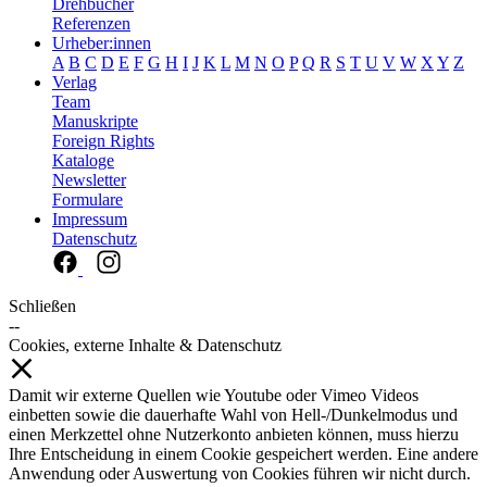
Drehbücher
Referenzen
Urheber:innen
A
B
C
D
E
F
G
H
I
J
K
L
M
N
O
P
Q
R
S
T
U
V
W
X
Y
Z
Verlag
Team
Manuskripte
Foreign Rights
Kataloge
Newsletter
Formulare
Impressum
Datenschutz
Schließen
--
Cookies, externe Inhalte & Datenschutz
Damit wir externe Quellen wie Youtube oder Vimeo Videos
einbetten sowie die dauerhafte Wahl von Hell-/Dunkelmodus und
einen Merkzettel ohne Nutzerkonto anbieten können, muss hierzu
Ihre Entscheidung in einem Cookie gespeichert werden. Eine andere
Anwendung oder Auswertung von Cookies führen wir nicht durch.