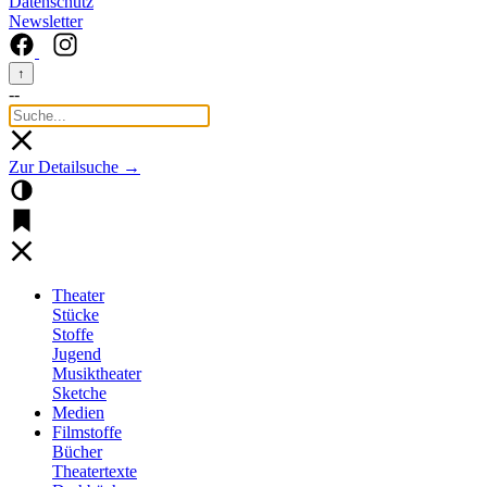
Datenschutz
Newsletter
↑
--
Zur Detailsuche →
Theater
Stücke
Stoffe
Jugend
Musiktheater
Sketche
Medien
Filmstoffe
Bücher
Theatertexte