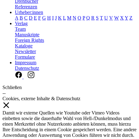
Drehbücher
Referenzen
Urheber:innen
A
B
C
D
E
F
G
H
I
J
K
L
M
N
O
P
Q
R
S
T
U
V
W
X
Y
Z
Verlag
Team
Manuskripte
Foreign Rights
Kataloge
Newsletter
Formulare
Impressum
Datenschutz
Schließen
--
Cookies, externe Inhalte & Datenschutz
Damit wir externe Quellen wie Youtube oder Vimeo Videos
einbetten sowie die dauerhafte Wahl von Hell-/Dunkelmodus und
einen Merkzettel ohne Nutzerkonto anbieten können, muss hierzu
Ihre Entscheidung in einem Cookie gespeichert werden. Eine andere
Anwendung oder Auswertung von Cookies führen wir nicht durch.