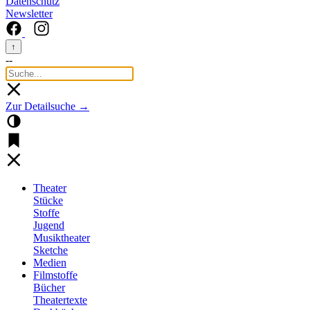
Datenschutz
Newsletter
↑
--
Zur Detailsuche →
Theater
Stücke
Stoffe
Jugend
Musiktheater
Sketche
Medien
Filmstoffe
Bücher
Theatertexte