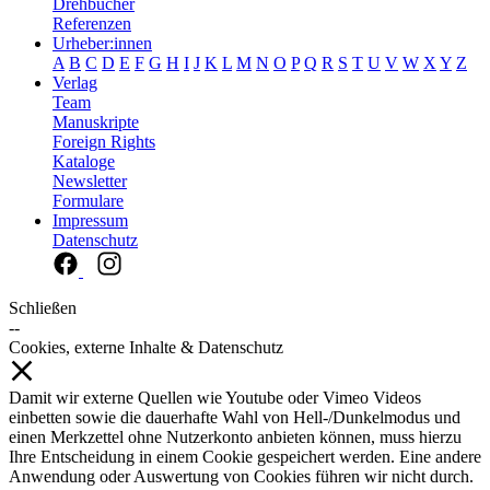
Drehbücher
Referenzen
Urheber:innen
A
B
C
D
E
F
G
H
I
J
K
L
M
N
O
P
Q
R
S
T
U
V
W
X
Y
Z
Verlag
Team
Manuskripte
Foreign Rights
Kataloge
Newsletter
Formulare
Impressum
Datenschutz
Schließen
--
Cookies, externe Inhalte & Datenschutz
Damit wir externe Quellen wie Youtube oder Vimeo Videos
einbetten sowie die dauerhafte Wahl von Hell-/Dunkelmodus und
einen Merkzettel ohne Nutzerkonto anbieten können, muss hierzu
Ihre Entscheidung in einem Cookie gespeichert werden. Eine andere
Anwendung oder Auswertung von Cookies führen wir nicht durch.