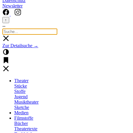
Datenschutz
Newsletter
↑
--
Zur Detailsuche →
Theater
Stücke
Stoffe
Jugend
Musiktheater
Sketche
Medien
Filmstoffe
Bücher
Theatertexte