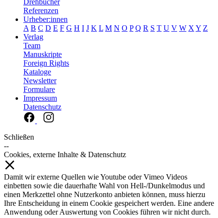
Drehbücher
Referenzen
Urheber:innen
A
B
C
D
E
F
G
H
I
J
K
L
M
N
O
P
Q
R
S
T
U
V
W
X
Y
Z
Verlag
Team
Manuskripte
Foreign Rights
Kataloge
Newsletter
Formulare
Impressum
Datenschutz
Schließen
--
Cookies, externe Inhalte & Datenschutz
Damit wir externe Quellen wie Youtube oder Vimeo Videos
einbetten sowie die dauerhafte Wahl von Hell-/Dunkelmodus und
einen Merkzettel ohne Nutzerkonto anbieten können, muss hierzu
Ihre Entscheidung in einem Cookie gespeichert werden. Eine andere
Anwendung oder Auswertung von Cookies führen wir nicht durch.