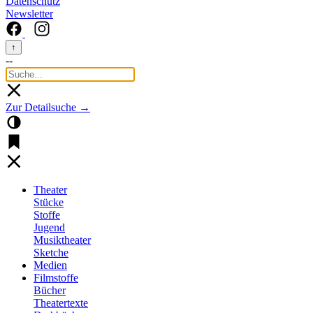
Datenschutz
Newsletter
↑
--
Zur Detailsuche →
Theater
Stücke
Stoffe
Jugend
Musiktheater
Sketche
Medien
Filmstoffe
Bücher
Theatertexte