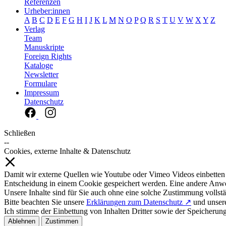
Referenzen
Urheber:innen
A
B
C
D
E
F
G
H
I
J
K
L
M
N
O
P
Q
R
S
T
U
V
W
X
Y
Z
Verlag
Team
Manuskripte
Foreign Rights
Kataloge
Newsletter
Formulare
Impressum
Datenschutz
Schließen
--
Cookies, externe Inhalte & Datenschutz
Damit wir externe Quellen wie Youtube oder Vimeo Videos einbetten
Entscheidung in einem Cookie gespeichert werden. Eine andere Anw
Unsere Inhalte sind für Sie auch ohne eine solche Zustimmung vollstä
Bitte beachten Sie unsere
Erklärungen zum Datenschutz ↗
und unse
Ich stimme der Einbettung von Inhalten Dritter sowie der Speicherun
Ablehnen
Zustimmen